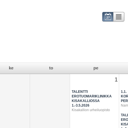
Kalenteri
Lista
ke
to
pe
1
TALENTTI
1.1.
EROTUOMARIKLINIKKA
KOR
KISAKALLIOSSA
PER
1.-3.5.2026
Nam
Kisakallion urheiluopisto
TAL
ERO
KIS