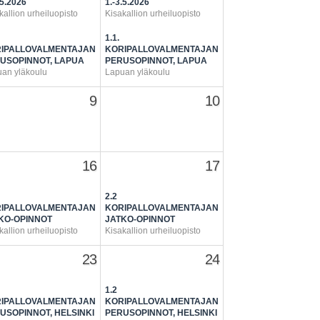
.5.2026
1.-3.5.2026
kallion urheiluopisto
Kisakallion urheiluopisto
1.1.
IPALLOVALMENTAJAN
KORIPALLOVALMENTAJAN
USOPINNOT, LAPUA
PERUSOPINNOT, LAPUA
an yläkoulu
Lapuan yläkoulu
9
10
16
17
2.2
IPALLOVALMENTAJAN
KORIPALLOVALMENTAJAN
KO-OPINNOT
JATKO-OPINNOT
kallion urheiluopisto
Kisakallion urheiluopisto
23
24
1.2
IPALLOVALMENTAJAN
KORIPALLOVALMENTAJAN
USOPINNOT, HELSINKI
PERUSOPINNOT, HELSINKI