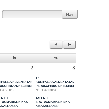
Hae
←
→
la
su
2
3
1.1.
IPALLOVALMENTAJAN
KORIPALLOVALMENTAJAN
USOPINNOT, HELSINKI
PERUSOPINNOT, HELSINKI
ika Areena
Namika Areena
ENTTI
TALENTTI
TUOMARIKLINIKKA
EROTUOMARIKLINIKKA
AKALLIOSSA
KISAKALLIOSSA