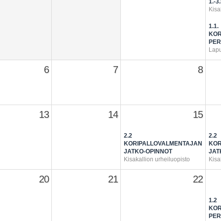
1.-3
Kisa
1.1.
KOR
PER
Lapu
6
7
8
13
14
15
2.2
2.2
KORIPALLOVALMENTAJAN
KOR
JATKO-OPINNOT
JAT
Kisakallion urheiluopisto
Kisa
20
21
22
1.2
KOR
PER