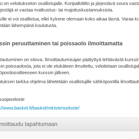
i on veloitukseton osallistujalle. Koripalloliitto ja järjestävä seura va
ärjestäjä ei vastaa matkustus- tai majoituskustannuksista.
ille ei voi osallistua, ellei kykene olemaan koko aikaa läsnä. Varaa 
tetään lähempänä koulutusta.
ssin peruuttaminen tai poissaolo ilmoittamatta
ttautuminen on sitova. Ilmoittautumisajan päätyttyä tehtävästä kurssin
in poissaolosta, jota ei ole etukäteen ilmoitettu, veloitetaan osallistuj
öpostiosoitteeseen kurssin jälkeen.
tuksen tarkka ohjelma lähetetään osallistujille sähköpostilla ilmoittau
suojaseloste
://www.basket.fi/basket/rekisteriseloste/
lmoittaudu tapahtumaan