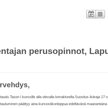
Kalenteri
Lista
entajan perusopinnot, Lap
rvehdys,
ttaudu Tason I kurssille alla olevalla lomakkeella.Suositus ikäraja 17-v
ttautuminen päättyy aina kurssiviikonloppua edeltävänä maanantaina