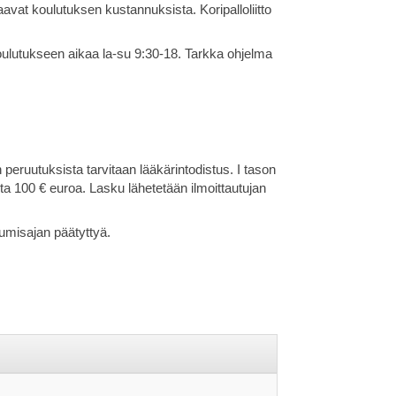
staavat koulutuksen kustannuksista. Koripalloliitto
koulutukseen aikaa la-su 9:30-18. Tarkka ohjelma
 peruutuksista tarvitaan lääkärintodistus. I tason
alta 100 € euroa. Lasku lähetetään ilmoittautujan
tumisajan päätyttyä.