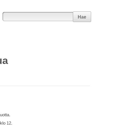
Hae
ua
uotta.
 klo 12.