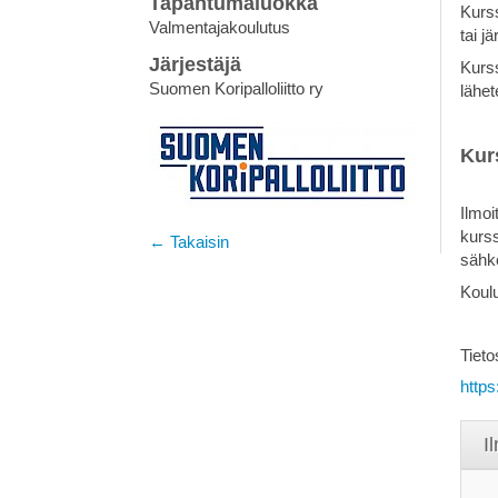
Tapahtumaluokka
Kurss
Valmentajakoulutus
tai j
Järjestäjä
Kurss
Suomen Koripalloliitto ry
lähe
Kur
Ilmoi
kurss
← Takaisin
sähk
Koulu
Tieto
https
I